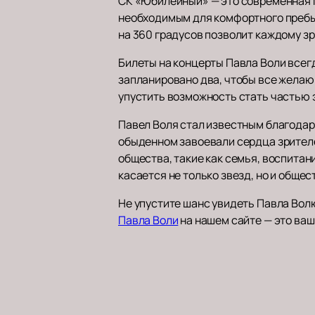
СК «Юбилейный» — это современная п
необходимым для комфортного пребы
на 360 градусов позволит каждому з
Билеты на концерты Павла Воли всег
запланировано два, чтобы все желающ
упустить возможность стать частью 
Павел Воля стал известным благодар
обыденном завоевали сердца зрителе
общества, такие как семья, воспитан
касается не только звезд, но и обще
Не упустите шанс увидеть Павла Вол
Павла Воли
на нашем сайте — это ваш