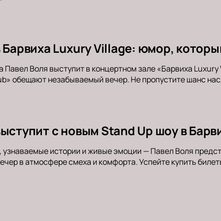
 Барвиха Luxury Village: юмор, кото
а Павел Воля выступит в концертном зале «Барвиха Luxury 
b» обещают незабываемый вечер. Не пропустите шанс нас
выступит с новым Stand Up шоу в Барв
 узнаваемые истории и живые эмоции — Павел Воля предст
вечер в атмосфере смеха и комфорта. Успейте купить билет