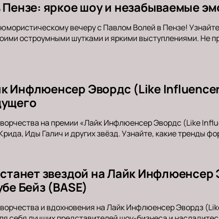
в Пензе: яркое шоу и незабываемые эм
юмористическому вечеру с Павлом Волей в Пензе! Узнайте,
оими остроумными шутками и яркими выступлениями. Не пр
 Инфлюенсер Эвордс (Like Influencer
дущего
творчества на премии «Лайк Инфлюенсер Эвордс (Like Influ
Крида, Иды Галич и других звёзд. Узнайте, какие тренды 
 станет звездой на Лайк Инфлюенсер Э
убе Бейз (BASE)
ворчества и вдохновения на Лайк Инфлюенсер Эвордз (Like 
ля себя лучших представителей шоу-бизнеса и насладите