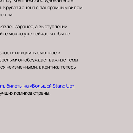
х шоу. Комплекс оборудован всем
. Круглая сцена с панорамным видом
истом.
ъявлен заранее, а выступлений
йте можно уже сейчас, чтобы не
обность находить смешное в
 зрелым: он обсуждает важные темы
тся неизменными, а критика теперь
ить билеты на «Большой Stand Up»
лучших комиков страны.