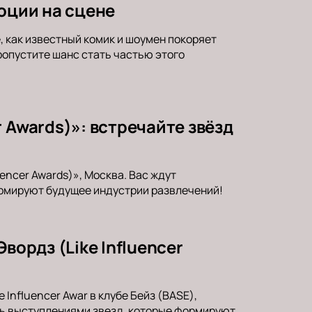
оции на сцене
 как известный комик и шоумен покоряет
опустите шанс стать частью этого
 Awards)»: встречайте звёзд
encer Awards)», Москва. Вас ждут
формируют будущее индустрии развлечений!
вордз (Like Influencer
Influencer Awar в клубе Бейз (BASE),
сь выступлениями звезд, которые формируют