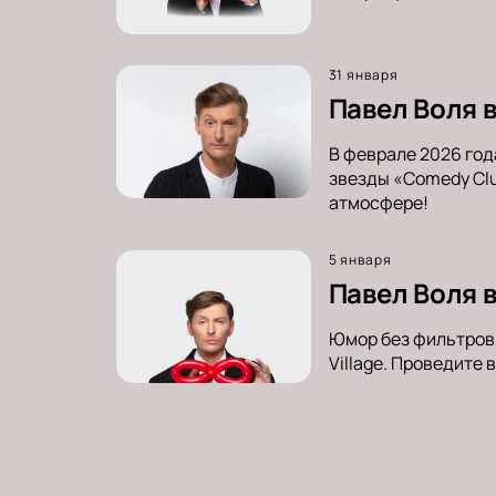
31 января
Павел Воля в
В феврале 2026 год
звезды «Comedy Clu
атмосфере!
5 января
Павел Воля 
Юмор без фильтров,
Village. Проведите 