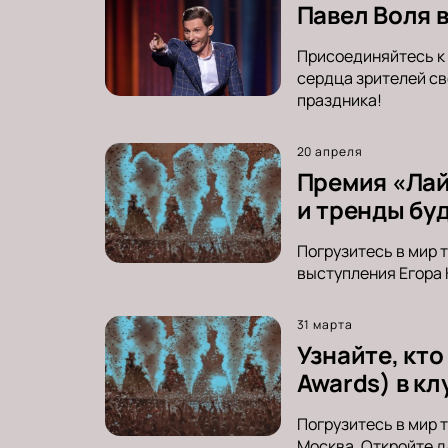
Павел Воля 
Присоединяйтесь к 
сердца зрителей св
праздника!
20 апреля
Премия «Лайк
и тренды бу
Погрузитесь в мир 
выступления Егора 
31 марта
Узнайте, кто
Awards) в кл
Погрузитесь в мир т
Москва. Откройте д