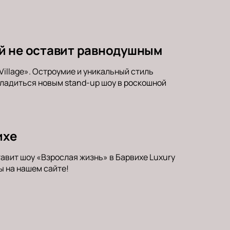
рый не оставит равнодушным
Village». Остроумие и уникальный стиль
ладиться новым stand-up шоу в роскошной
ихе
авит шоу «Взрослая жизнь» в Барвихе Luxury
ы на нашем сайте!