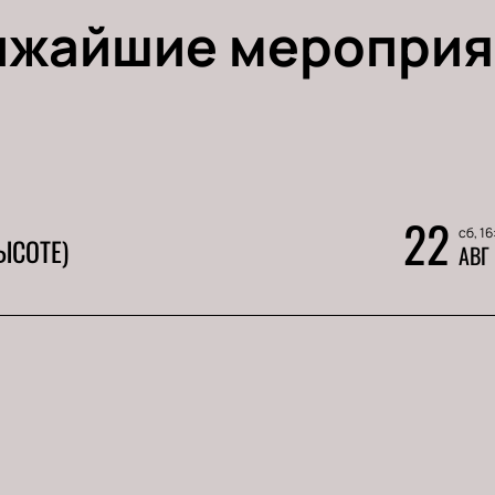
ижайшие мероприя
22
сб, 16
ЫСОТЕ)
АВГ