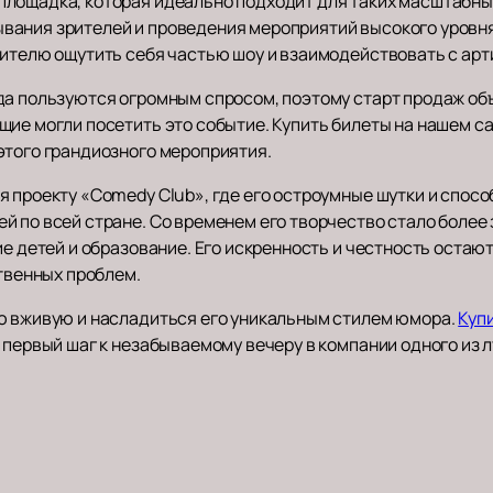
лощадка, которая идеально подходит для таких масштабны
вания зрителей и проведения мероприятий высокого уровня
рителю ощутить себя частью шоу и взаимодействовать с арт
да пользуются огромным спросом, поэтому старт продаж об
ие могли посетить это событие. Купить билеты на нашем са
этого грандиозного мероприятия.
я проекту «Comedy Club», где его остроумные шутки и спос
й по всей стране. Со временем его творчество стало более
ие детей и образование. Его искренность и честность остаю
ственных проблем.
ю вживую и насладиться его уникальным стилем юмора.
Куп
 первый шаг к незабываемому вечеру в компании одного из 