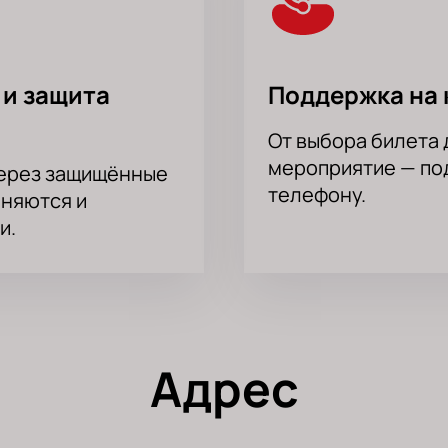
 и защита
Поддержка на 
От выбора билета 
мероприятие — под
через защищённые
телефону.
аняются и
и.
Адрес