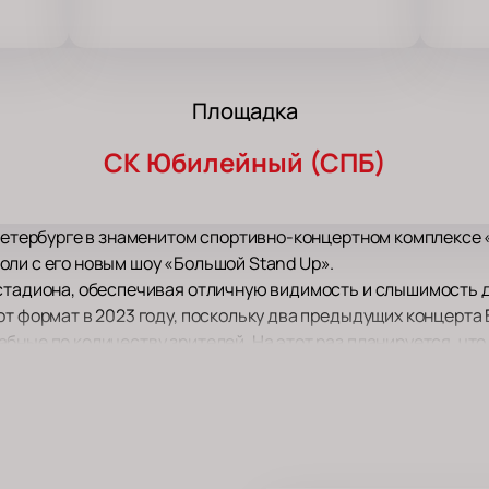
Площадка
СК Юбилейный (СПБ)
т-Петербурге в знаменитом спортивно-концертном комплекс
оли с его новым шоу «Большой Stand Up».
 стадиона, обеспечивая отличную видимость и слышимость д
от формат в 2023 году, поскольку два предыдущих концерта 
бные по количеству зрителей. На этот раз планируется, что
Павла Воли
подарят вам новые шутки комика. Темы для них 
знь, вопросы воспитания детей, путешествия по России и р
ает ему темы для новых монологов.
, гламурный подонок, идеальный семьянин, бабник, резидент