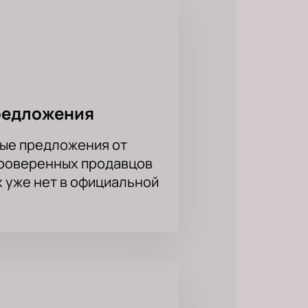
ли и видим его во всех этих
т участие. Он ведет популярные
тей, и при этом находит время для
«Comedy Club», это произвело
оими резкими высказываниями.
лагает, что юмор как явление
редложения
о – все ранимее и серьезнее, но
ые предложения от
проверенных продавцов
осто укажите количество мест,
х уже нет в официальной
вам по электронной почте.