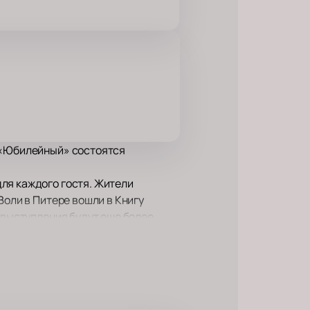
е «Юбилейный» состоятся
ля каждого гостя. Жители
Воли в Питере вошли в Книгу
 выступления будут еще более
ему подсказывает сама жизнь.
азным странам, даже поездки с
 «Камеди Клаб», автор хита «Все