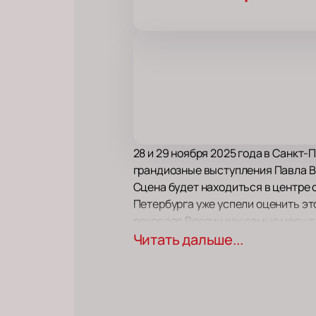
28 и 29 ноября 2025 года в Санк
грандиозные выступления Павла В
Сцена будет находиться в центре
Петербурга уже успели оценить эт
рекордов России как самые масшта
впечатляющими!
Читать дальше...
Билеты на «Большой Stand Up» 
Общение со звездами, семейная жи
концертами по стране — все это д
Кто же он: учитель русского языка