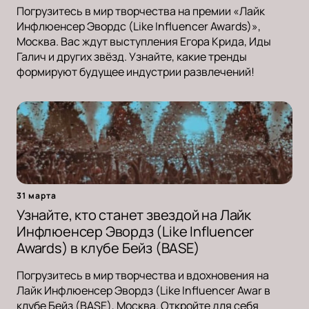
Погрузитесь в мир творчества на премии «Лайк
Инфлюенсер Эвордс (Like Influencer Awards)»,
Москва. Вас ждут выступления Егора Крида, Иды
Галич и других звёзд. Узнайте, какие тренды
формируют будущее индустрии развлечений!
31 марта
Узнайте, кто станет звездой на Лайк
Инфлюенсер Эвордз (Like Influencer
Awards) в клубе Бейз (BASE)
Погрузитесь в мир творчества и вдохновения на
Лайк Инфлюенсер Эвордз (Like Influencer Awar в
клубе Бейз (BASE), Москва. Откройте для себя