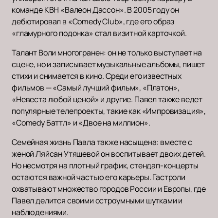
команде КВН «Валеон Дассон». В 2005 году он
дебютировал в «Comedy Club», где его образ
«гламурного подонка» стал визитной карточкой.
Талант Воли многогранен: он не только выступает на
сцене, но и записывает музыкальные альбомы, пишет
стихи и снимается в кино. Среди его известных
фильмов — «Самый лучший фильм», «Платон»,
«Невеста любой ценой» и другие. Павел также ведет
популярные телепроекты, такие как «Импровизация»,
«Comedy Баттл» и «Двое на миллион».
Семейная жизнь Павла также насыщена: вместе с
женой Ляйсан Утяшевой он воспитывает двоих детей.
Но несмотря на плотный график, стендап-концерты
остаются важной частью его карьеры. Гастроли
охватывают множество городов России и Европы, где
Павел делится своими остроумными шутками и
наблюдениями.