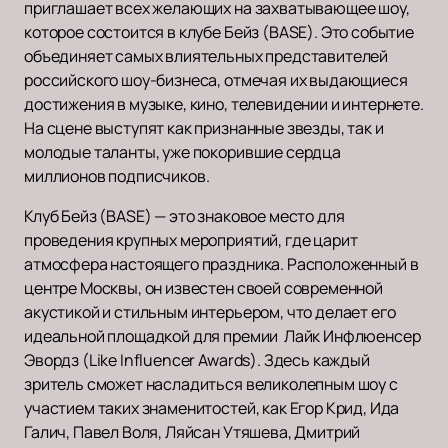
приглашает всех желающих на захватывающее шоу,
которое состоится в клубе Бейз (BASE). Это событие
объединяет самых влиятельных представителей
российского шоу-бизнеса, отмечая их выдающиеся
достижения в музыке, кино, телевидении и интернете.
На сцене выступят как признанные звезды, так и
молодые таланты, уже покорившие сердца
миллионов подписчиков.
Клуб Бейз (BASE) — это знаковое место для
проведения крупных мероприятий, где царит
атмосфера настоящего праздника. Расположенный в
центре Москвы, он известен своей современной
акустикой и стильным интерьером, что делает его
идеальной площадкой для премии Лайк Инфлюенсер
Эвордз (Like Influencer Awards). Здесь каждый
зритель сможет насладиться великолепным шоу с
участием таких знаменитостей, как Егор Крид, Ида
Галич, Павел Воля, Ляйсан Утяшева, Дмитрий