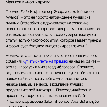
Маликов и многих других.
Премия Лайк Инфлюенсер Эвордз (Like Influencer
Awards) — это не просто награждение лучших из
лучших. Это событие вдохновляет на создание
нового контента и открывает двери в мир творчества.
Это возможность увидеть своих кумиров вживую и
стать частью яркого события, которое задает тренды
и формирует будущее индустрии развлечений.
Не упустите шанс стать частью этого грандиозного
события!
Купить билеты на премию
на нашем сайте —
это ваш пропуск в мир звезд и блогеров. Спешите,
ведь количество мест ограничено! Купить билеты на
нашем сайте легко и удобно — наслаждайтесь
незабываемым вечером в компании лучших
представителей индустрии. Присоединяйтесь к
празднику творчества и вдохновения на Лайк
Инфлюенсер Эвордз (Like Influencer Awards) в клубе