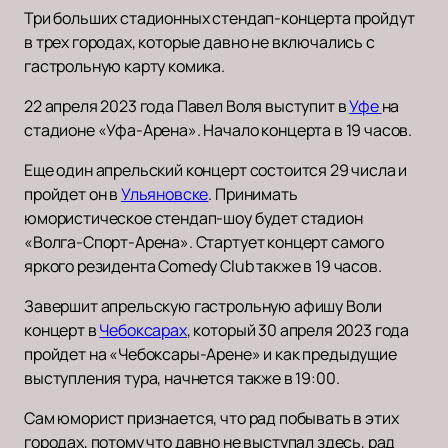
Три больших стадионных стендап-концерта пройдут
в трех городах, которые давно не включались с
гастрольную карту комика.
22 апреля 2023 года Павел Воля выступит в
Уфе
на
стадионе «Уфа-Арена». Начало концерта в 19 часов.
Еще один апрельский концерт состоится 29 числа и
пройдет он в
Ульяновске
. Принимать
юмористическое стендап-шоу будет стадион
«Волга-Спорт-Арена». Стартует концерт самого
яркого резидента Comedy Club также в 19 часов.
Завершит апрельскую гастрольную афишу Воли
концерт в
Чебоксарах
, который 30 апреля 2023 года
пройдет на «Чебоксары-Арене» и как предыдущие
выступления тура, начнется также в 19:00.
Сам юморист признается, что рад побывать в этих
городах, потому что давно не выступал здесь, рад