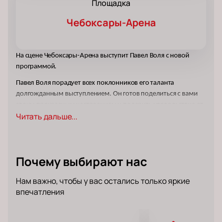
Площадка
Чебоксары-Арена
На сцене Чебоксары-Арена выступит Павел Воля с новой 
программой.
Павел Воля порадует всех поклонников его таланта 
долгожданным выступлением. Он готов поделиться с вами 
своим прекрасным настроением и подарить удовольствие от 
Читать дальше...
любимых и проверенных временем композиций.
Павел Воля много выступает. У него напряженный 
концертный график, но не смотря на свою занятость, он 
успевает уделить время своей семье и друзьям, живя полной 
Почему выбирают нас
жизнью и  будучи помимо своего творческого пути вполне 
обычным человеком со своими интересами и увлечениями.
Нам важно, чтобы у вас остались только яркие
впечатления
Станьте одним тех, кто услышит выступление своего 
любимого артиста вживую! Ощутите невероятную 
энергетику, драйв, и подарите себе отличное настроение, 