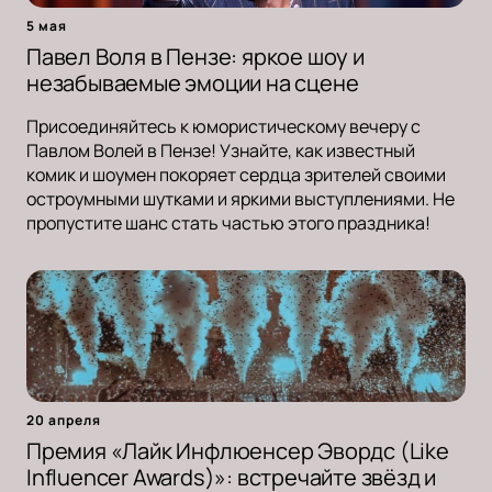
5 мая
Павел Воля в Пензе: яркое шоу и
незабываемые эмоции на сцене
Присоединяйтесь к юмористическому вечеру с
Павлом Волей в Пензе! Узнайте, как известный
комик и шоумен покоряет сердца зрителей своими
остроумными шутками и яркими выступлениями. Не
пропустите шанс стать частью этого праздника!
20 апреля
Премия «Лайк Инфлюенсер Эвордс (Like
Influencer Awards)»: встречайте звёзд и