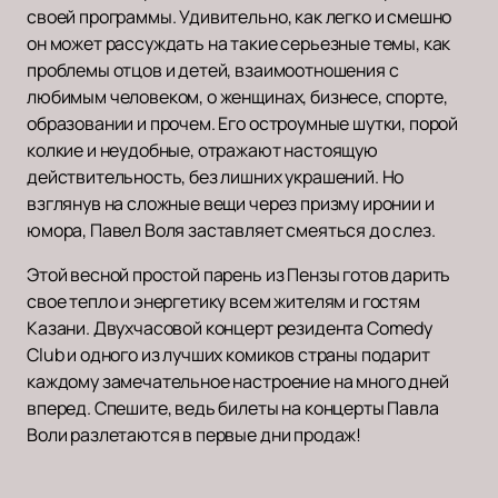
своей программы. Удивительно, как легко и смешно
он может рассуждать на такие серьезные темы, как
проблемы отцов и детей, взаимоотношения с
любимым человеком, о женщинах, бизнесе, спорте,
образовании и прочем. Его остроумные шутки, порой
колкие и неудобные, отражают настоящую
действительность, без лишних украшений. Но
взглянув на сложные вещи через призму иронии и
юмора, Павел Воля заставляет смеяться до слез.
Этой весной простой парень из Пензы готов дарить
свое тепло и энергетику всем жителям и гостям
Казани. Двухчасовой концерт резидента Comedy
Club и одного из лучших комиков страны подарит
каждому замечательное настроение на много дней
вперед. Спешите, ведь билеты на концерты Павла
Воли разлетаются в первые дни продаж!