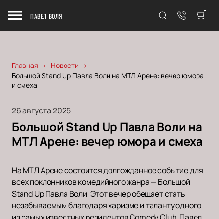
ПАВЕЛ ВОЛЯ
Главная
Новости
Большой Stand Up Павла Воли на МТЛ Арене: вечер юмора
и смеха
26 августа 2025
Большой Stand Up Павла Воли на
МТЛ Арене: вечер юмора и смеха
На МТЛ Арене состоится долгожданное событие для
всех поклонников комедийного жанра — Большой
Stand Up Павла Воли. Этот вечер обещает стать
незабываемым благодаря харизме и таланту одного
из самых известных резидентов Comedy Club. Павел