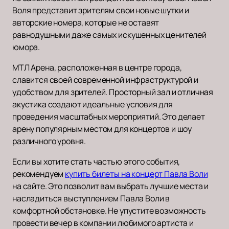
Воля представит зрителям свои новые шутки и
авторские номера, которые не оставят
равнодушными даже самых искушенных ценителей
юмора.
МТЛ Арена, расположенная в центре города,
славится своей современной инфраструктурой и
удобством для зрителей. Просторный зал и отличная
акустика создают идеальные условия для
проведения масштабных мероприятий. Это делает
арену популярным местом для концертов и шоу
различного уровня.
Если вы хотите стать частью этого события,
рекомендуем
купить билеты на концерт Павла Воли
на сайте. Это позволит вам выбрать лучшие места и
насладиться выступлением Павла Воли в
комфортной обстановке. Не упустите возможность
провести вечер в компании любимого артиста и