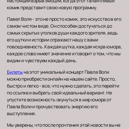
настоящий взрыв эмоций, когда этот талантливый
комик представит свою новую программу.
Павел Воля - это не просто комик, это искусство в его
самом чистом виде. Он способен достучаться до
самых скрытых уголков души каждого зрителя, ведь
его шутки и истории отражают нашу с вами
повседневность. Каждая шутка, каждая искра юмора,
каждое слово имеет значение и говорит о том, что мы
видим и чувствуем каждый день.
Билеты
на этот уникальный концерт Павла Воли
можно приобрести онлайн на нашем сайте. Просто,
быстро и легко - все, что нужно сделать, это перейти
по ссылке и выбрать свой идеальный вариант. Не
упустите возможность окунуться в мир юмора от
Павла Воли и прочувствовать энергию его
выступления.
Мы уверены, что после прочтения этой новости вы не