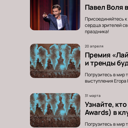
Павел Воля 
Присоединяйтесь к 
сердца зрителей св
праздника!
20 апреля
Премия «Лайк
и тренды бу
Погрузитесь в мир 
выступления Егора 
31 марта
Узнайте, кто
Awards) в кл
Погрузитесь в мир т