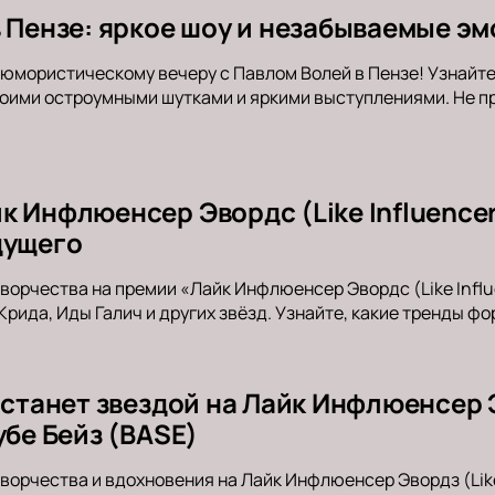
в Пензе: яркое шоу и незабываемые эм
юмористическому вечеру с Павлом Волей в Пензе! Узнайте,
оими остроумными шутками и яркими выступлениями. Не пр
 Инфлюенсер Эвордс (Like Influencer
дущего
творчества на премии «Лайк Инфлюенсер Эвордс (Like Influ
Крида, Иды Галич и других звёзд. Узнайте, какие тренды 
 станет звездой на Лайк Инфлюенсер Э
убе Бейз (BASE)
ворчества и вдохновения на Лайк Инфлюенсер Эвордз (Like 