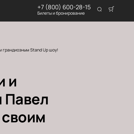
+7 (800) 600-28-15
Билеты и бронирование
м грандиозным Stand Up шоу!
и и
я Павел
 своим