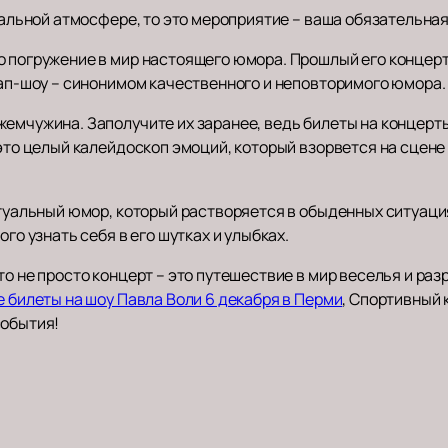
икальной атмосфере, то это мероприятие – ваша обязательная
о погружение в мир настоящего юмора. Прошлый его концер
дап-шоу – синонимом качественного и неповторимого юмора.
жемчужина. Заполучите их заранее, ведь билеты на концерт
 это целый калейдоскоп эмоций, который взорвется на сцен
ектуальный юмор, который растворяется в обыденных ситуац
ого узнать себя в его шутках и улыбках.
то не просто концерт – это путешествие в мир веселья и ра
е билеты на шоу Павла Воли 6 декабря в Перми
, Спортивный 
события!