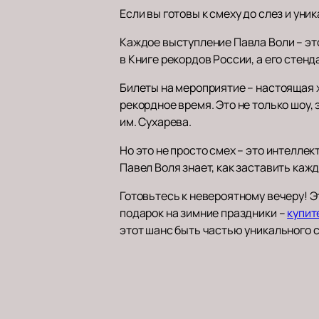
Если вы готовы к смеху до слез и ун
Каждое выступление Павла Воли – эт
в Книге рекордов России, а его стен
Билеты на мероприятие – настоящая 
рекордное время. Это не только шоу,
им. Сухарева.
Но это не просто смех – это интелл
Павел Воля знает, как заставить кажд
Готовьтесь к невероятному вечеру! Э
подарок на зимние праздники –
купит
этот шанс быть частью уникального 