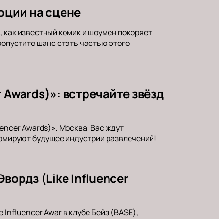
оции на сцене
 как известный комик и шоумен покоряет
опустите шанс стать частью этого
 Awards)»: встречайте звёзд
encer Awards)», Москва. Вас ждут
формируют будущее индустрии развлечений!
вордз (Like Influencer
Influencer Awar в клубе Бейз (BASE),