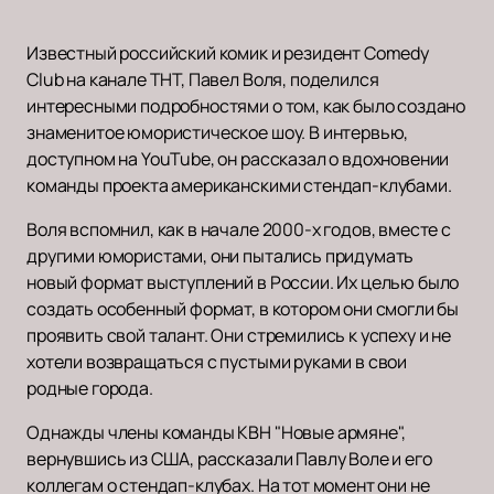
Известный российский комик и резидент Comedy
Club на канале ТНТ, Павел Воля, поделился
интересными подробностями о том, как было создано
знаменитое юмористическое шоу. В интервью,
доступном на YouTube, он рассказал о вдохновении
команды проекта американскими стендап-клубами.
Воля вспомнил, как в начале 2000-х годов, вместе с
другими юмористами, они пытались придумать
новый формат выступлений в России. Их целью было
создать особенный формат, в котором они смогли бы
проявить свой талант. Они стремились к успеху и не
хотели возвращаться с пустыми руками в свои
родные города.
Однажды члены команды КВН "Новые армяне",
вернувшись из США, рассказали Павлу Воле и его
коллегам о стендап-клубах. На тот момент они не