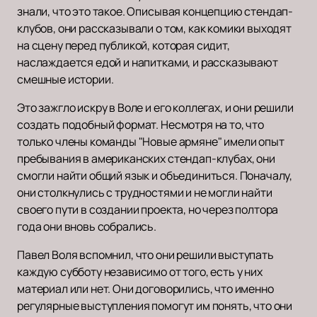
знали, что это такое. Описывая концепцию стендап-
клубов, они рассказывали о том, как комики выходят
на сцену перед публикой, которая сидит,
наслаждается едой и напитками, и рассказывают
смешные истории.
Это зажгло искру в Воле и его коллегах, и они решили
создать подобный формат. Несмотря на то, что
только члены команды "Новые армяне" имели опыт
пребывания в американских стендап-клубах, они
смогли найти общий язык и объединиться. Поначалу,
они столкнулись с трудностями и не могли найти
своего пути в создании проекта, но через полтора
года они вновь собрались.
Павел Воля вспомнил, что они решили выступать
каждую субботу независимо от того, есть у них
материал или нет. Они договорились, что именно
регулярные выступления помогут им понять, что они