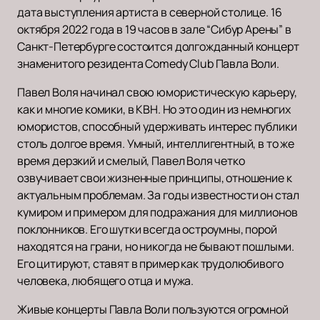
дата выступления артиста в северной столице. 16
октября 2022 года в 19 часов в зале “Сибур Арены” в
Санкт-Петербурге состоится долгожданный концерт
знаменитого резидента Comedy Club Павла Воли.
Павел Воля начинал свою юмористическую карьеру,
как и многие комики, в КВН. Но это один из немногих
юмористов, способный удерживать интерес публики
столь долгое время. Умный, интеллигентный, в то же
время дерзкий и смелый, Павел Воля четко
озвучивает свои жизненные принципы, отношение к
актуальным проблемам. За годы известности он стал
кумиром и примером для подражания для миллионов
поклонников. Его шутки всегда остроумны, порой
находятся на грани, но никогда не бывают пошлыми.
Его цитируют, ставят в пример как трудолюбивого
человека, любящего отца и мужа.
Живые концерты Павла Воли пользуются огромной