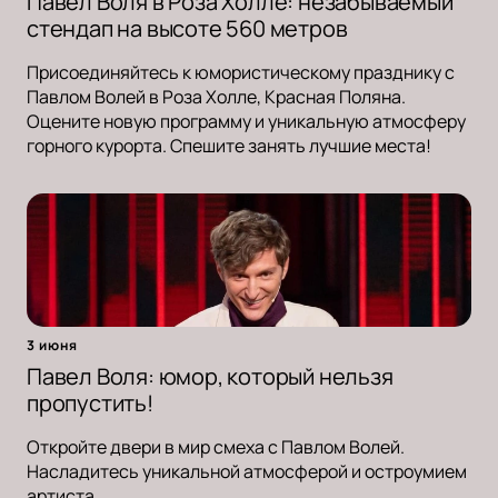
Павел Воля в Роза Холле: незабываемый
стендап на высоте 560 метров
Присоединяйтесь к юмористическому празднику с
Павлом Волей в Роза Холле, Красная Поляна.
Оцените новую программу и уникальную атмосферу
горного курорта. Спешите занять лучшие места!
3 июня
Павел Воля: юмор, который нельзя
пропустить!
Откройте двери в мир смеха с Павлом Волей.
Насладитесь уникальной атмосферой и остроумием
артиста.