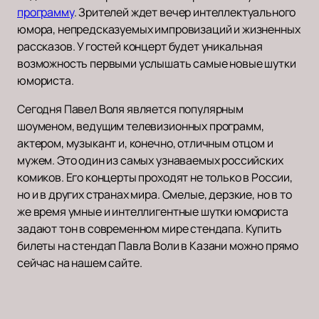
программу
. Зрителей ждет вечер интеллектуального
юмора, непредсказуемых импровизаций и жизненных
рассказов. У гостей концерт будет уникальная
возможность первыми услышать самые новые шутки
юмориста.
Сегодня Павел Воля является популярным
шоуменом, ведущим телевизионных программ,
актером, музыкант и, конечно, отличным отцом и
мужем. Это один из самых узнаваемых российских
комиков. Его концерты проходят не только в России,
но и в других странах мира. Смелые, дерзкие, но в то
же время умные и интеллигентные шутки юмориста
задают тон в современном мире стендапа. Купить
билеты на стендап Павла Воли в Казани можно прямо
сейчас на нашем сайте.