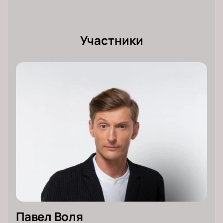
друзьями и близкими.
Где купить билеты на “Большой
Stand Up” Павла Воли во
Участники
Владивостоке?
Забронировать места на выступлении лучшего
комика страны можно у нас на сайте: выберите
место в зале и вариант оплаты, которым хотите
воспользоваться. Билеты на "Большой Stand Up"
Павла Воли во Владивостоке можно оплатить
картой или наличными.
Мы предоставляем оригинальные бумажные и
электронные билеты, с которыми можно легко
пройти на шоу. Обеспечиваем защиту средств
клиентов и хороший сервис. Торопитесь купить
билеты на концерт Павла Воли во Владивостоке 23
апреля, пока они остаются в наличии.
Павел Воля