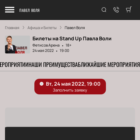
ПАВЕЛ ВОЛЯ
Главная
Афиша и Билеты
Павел Воля
Билеты на Stand Up Павла Воли
Фетисов Арена
18+
24 мая 2022
19:00
МЕРОПРИЯТИИ
НАШИ ПРЕИМУЩЕСТВА
БЛИЖАЙШИЕ МЕРОПРИЯТИЯ