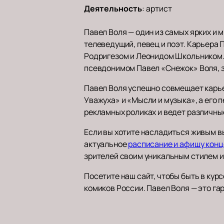
Деятельность
:
артист
Павел Воля — один из самых ярких и 
телеведущий, певец и поэт. Карьера 
Родригезом и Леонидом Школьником. 
псевдонимом Павел «Снежок» Воля, з
Павел Воля успешно совмещает карье
Уважуха» и «Мысли и музыка», а его 
рекламных роликах и ведет различны
Если вы хотите насладиться живым 
актуальное
расписание и афишу конц
зрителей своим уникальным стилем 
Посетите наш сайт, чтобы быть в кур
комиков России. Павел Воля — это га