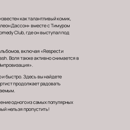
известен как талантливый комик,
Валеон Дассон» вместе с Тимуром
medy Club, где он выступал под
альбомов, включая «Respect и
ash. Воля также активно снимается в
«Импровизация».
о и быстро. Здесь вы найдете
 Артист продолжает радовать
ваемым.
ление одного из самых популярных
рый нельзя пропустить!