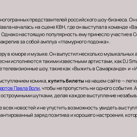
многогранных представителей российского шоу-бизнеса. Он 
Павла началась на сцене КВН, где он выступал в команде «
Однако настоящую популярность ему принесло участие в Co
акрепив за собой амплуа «гламурного подонка».
ру в юморе и музыке. Он выпустил несколько музыкальных 
песни исполняются такими известными артистами, как DJ Sm
е телевизионные шоу, такие как «Выжить в Самарканде» и 
выступлением комика,
купить билеты
на нашем сайте — легк
ертов Павла Воли
, чтобы не пропустить ни одного события.
и остроумными шутками, делая каждое выступление незабы
се всех новостей и не упустить возможность увидеть выступ
рантированный заряд позитива и хорошего настроения, кото