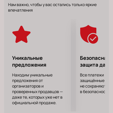
моменты, общение со зрителями, блистательные
Нам важно, чтобы у вас остались только яркие
монологи – все это ждет вас в программе стэнд-
впечатления
апа, подготовленного юмористом.
Артист много гастролирует по крупным городам
России, США. Несмотря на плотный рабочий
график, старается уделить время семье и при этом
не пропускает ни одного выпуска Comedy Club,
выступая постоянным ведущим и резидентом.
Уникальные
Безопасная 
предложения
защита данн
Находим уникальные
Все платежи про
предложения от
защищённые шлю
организаторов и
не сохраняются 
проверенных продавцов —
в безопасности.
даже те, которых уже нет в
официальной продаже.