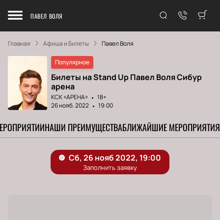
ПАВЕЛ ВОЛЯ
Главная
Афиша и Билеты
Павел Воля
Популярное
Билеты на Stand Up Павел Воля Сибур
арена
КСК «АРЕНА»
18+
26 нояб. 2022
19:00
МЕРОПРИЯТИИ
НАШИ ПРЕИМУЩЕСТВА
БЛИЖАЙШИЕ МЕРОПРИЯТИЯ