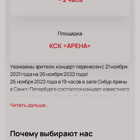
Площадка
КСК «АРЕНА»
Уважаемы зрители, концерт перенесен с 21 ноября
2021 года на 26 ноября 2022 года!
26 ноября 2022 года в 19 часов в зале Сибур Арены
в Санкт-Петербурге состоится концерт известного
комика, резидента Comedy Club Павла Воли. Вас
ждет Очень Большой Stand-up!
Читать дальше...
Каждый год в преддверии новогодней суеты
известный комик, телеведущий и актер подводит
своеобразные итоги года в виде большого
Почему выбирают нас
выступления. Юмор, колкие иронии, трогательные