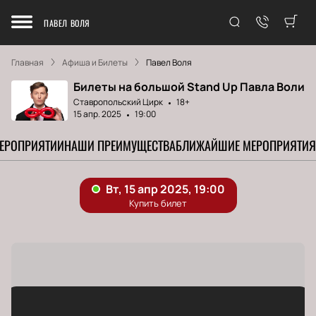
ПАВЕЛ ВОЛЯ
Главная
Афиша и Билеты
Павел Воля
Билеты на большой Stand Up Павла Воли
Ставропольский Цирк
18+
15 апр. 2025
19:00
МЕРОПРИЯТИИ
НАШИ ПРЕИМУЩЕСТВА
БЛИЖАЙШИЕ МЕРОПРИЯТИЯ