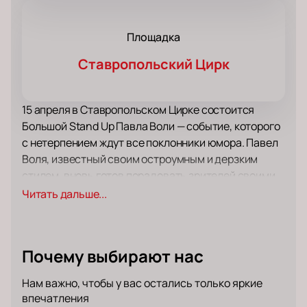
Площадка
Ставропольский Цирк
15 апреля в Ставропольском Цирке состоится
Большой Stand Up Павла Воли — событие, которого
с нетерпением ждут все поклонники юмора. Павел
Воля, известный своим остроумным и дерзким
стилем, вновь готов порадовать зрителей своими
новыми шутками и наблюдениями. Его выступления
Читать дальше...
неизменно вызывают интерес и собирают полные
залы, а видео с его стендапами становятся хитами
интернета.
Почему выбирают нас
Ставропольский Цирк — это не просто место для
выступлений, а настоящая площадка для
Нам важно, чтобы у вас остались только яркие
незабываемых событий. Уникальная атмосфера
впечатления