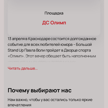
Площадка
ДС Олимп
13 апреля в Краснодаре состоится долгожданное
событие для всех любителей юмора – Большой
Stand Up Павла Воли пройдет в Дворце спорта
«Олимп». Этот вечер обещает быть наполненным
искрометным юмором и остроумными
наблюдениями, которые сделают его
Читать дальше...
незабываемым для каждого зрителя.
Павел Воля, известный своими дерзкими и
актуальными шутками, вновь порадует
Почему выбирают нас
поклонников своим талантом. Его выступления
неизменно вызывают бурю эмоций, ведь он умеет
Нам важно, чтобы у вас остались только яркие
говорить о простых вещах так, что каждый зритель
впечатления