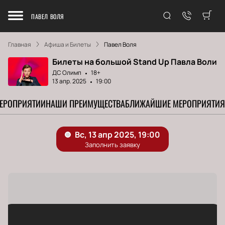
ПАВЕЛ ВОЛЯ
Главная
Афиша и Билеты
Павел Воля
Билеты на большой Stand Up Павла Воли
ДС Олимп
18+
13 апр. 2025
19:00
МЕРОПРИЯТИИ
НАШИ ПРЕИМУЩЕСТВА
БЛИЖАЙШИЕ МЕРОПРИЯТИЯ