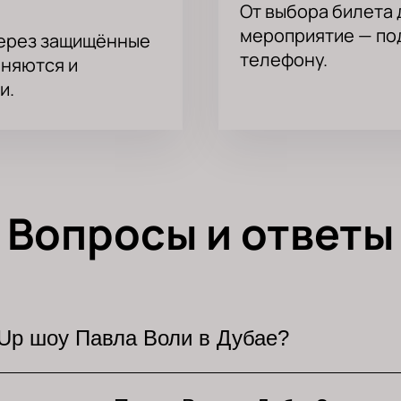
От выбора билета 
мероприятие — под
через защищённые
телефону.
аняются и
и.
Вопросы и ответы
 Up шоу Павла Воли в Дубае?
ирован большой концерт Павла Воли. Зрителей