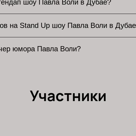
тендап шоу Павла Воли в Дубае?
ем сайте есть возможность выбрать места на 
ли пройдет в Coca-Cola Arena. Приглашаем по
ов на Stand Up шоу Павла Воли в Дуба
великолепной площадке Дубая!
билета на шоу Павла Воли можно на нашем сай
ечер юмора Павла Воли?
ыбрать оптимальный для вас вариант. Успейте 
 приобрести билеты на стендап концерт Павла 
 билетов и способ оплаты, затем завершите по
отправлены на указанный Вами адрес e-mail.
Участники