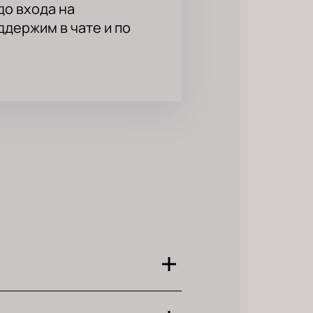
до входа на
держим в чате и по
 ждут острые шутки и