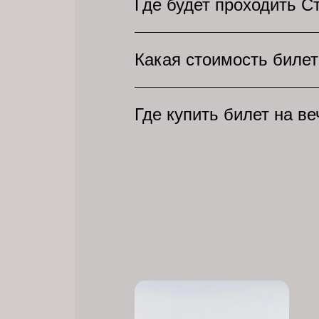
Где будет проходить С
смешные монологи. На наш
оплатить заказ онлайн!
Топовый концерт Павла Во
Какая стоимость билет
повеселиться от души на 
Узнать точную стоимость 
Где купить билет на в
категории, что позволит в
зажигательный юмор!
На нашем сайте вы можете
зале, выберите количество
электронные билеты будут 