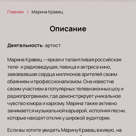
Главная
Марина Кравец
Описание
Деятельность
:
артист
Марина Кравец — яркая и талантливая российская
теле- и радиоведущая, певица и актриса кино,
завоевавшая сердца миллионов зрителей своим
обаянием и профессионализмом. Она известна
своим участием в популярных телевизионных шоу и
радиопрограммах, где демонстрирует уникальное
чувство юмора и харизму. Марина также активно
занимается музыкальной карьерой, исполняя песни,
которые находят отклик у широкой аудитории.
Если вы хотите увидеть Марину Кравец вживую, на