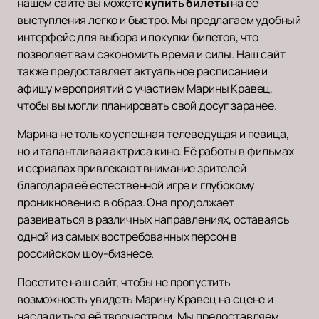
нашем сайте вы можете
купить билеты
на её
выступления легко и быстро. Мы предлагаем удобный
интерфейс для выбора и покупки билетов, что
позволяет вам сэкономить время и силы. Наш сайт
также предоставляет актуальное расписание и
афишу мероприятий с участием Марины Кравец,
чтобы вы могли планировать свой досуг заранее.
Марина не только успешная телеведущая и певица,
но и талантливая актриса кино. Её работы в фильмах
и сериалах привлекают внимание зрителей
благодаря её естественной игре и глубокому
проникновению в образ. Она продолжает
развиваться в различных направлениях, оставаясь
одной из самых востребованных персон в
российском шоу-бизнесе.
Посетите наш сайт, чтобы не пропустить
возможность увидеть Марину Кравец на сцене и
насладиться её творчеством. Мы предоставляем