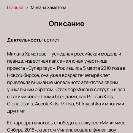
Главная
Милана Хаметова
Описание
Деятельность
:
артист
Милана Хаметова — успешная российская модель и
певица, известная как самая юная участница
проекта «Супер хаус». Родившись 5 марта 2010 года в
Новосибирске, она уже в возрасте четырёх лет
привлекла внимание модельного агентства своим
уникальным образом. С тех пор Милана сотрудничала
с такими известными брендами, как Pelican Kids,
Gloria Jeans, AcoolaKids, Millisa, Stilnyashka и многими
другими.
Её карьера началась с победы в конкурсе «Мини мисс
Сибирь 2016», а затем Милана вошла в финал шоу