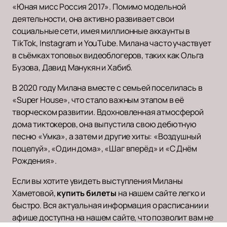
«Юная мисс Россия 2017». Помимо модельной
деятельности, она активно развивает свои
социальные сети, имея миллионные аккаунты в
TikTok, Instagram и YouTube. Милана часто участвует
в съёмках топовых видеоблогеров, таких как Ольга
Бузова, Давид Манукян и Хабиб.
В 2020 году Милана вместе с семьей поселилась в
«Super House», что стало важным этапом в её
творческом развитии. Вдохновленная атмосферой
дома тиктокеров, она выпустила свою дебютную
песню «Умка», а затем и другие хиты: «Воздушный
поцелуй», «Один дома», «Шаг вперёд» и «С Днём
Рождения».
Если вы хотите увидеть выступления Миланы
Хаметовой,
купить билеты
на нашем сайте легко и
быстро. Вся актуальная информация о расписании и
афише доступна на нашем сайте, что позволит вам не