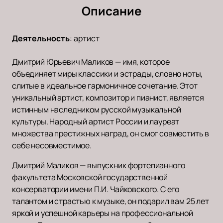
Описание
Деятельность
:
артист
Дмитрий Юрьевич Маликов — имя, которое
объединяет миры классики и эстрады, словно ноты,
слитые в идеальное гармоничное сочетание. Этот
уникальный артист, композитор и пианист, является
истинным наследником русской музыкальной
культуры. Народный артист России и лауреат
множества престижных наград, он смог совместить в
себе несовместимое.
Дмитрий Маликов — выпускник фортепианного
факультета Московской государственной
консерватории имени П.И. Чайковского. С его
талантом и страстью к музыке, он подарил вам 25 лет
яркой и успешной карьеры на профессиональной